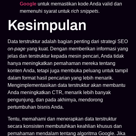
Google
untuk memastikan kode Anda valid dan
memenuhi syarat untuk
rich snippets
.
Kesimpulan
Data terstruktur adalah bagian penting dari strategi SEO
on-page
yang kuat. Dengan memberikan informasi yang
jelas dan terstruktur kepada mesin pencari, Anda tidak
hanya meningkatkan pemahaman mereka tentang
konten Anda, tetapi juga membuka peluang untuk tampil
dalam format hasil pencarian yang lebih menarik.
Mengimplementasikan data terstruktur akan membantu
Anda meningkatkan CTR, menarik lebih banyak
pengunjung, dan pada akhirnya, mendorong
pertumbuhan bisnis Anda.
Tentu, memahami dan menerapkan data terstruktur
secara konsisten membutuhkan keahlian khusus dan
pemahaman mendalam tentang algoritma Google. Jika