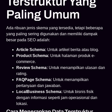
Terstruktur Yang
Paling Umum
Ada ribuan jenis skema yang tersedia, tetapi beberapa
yang paling sering digunakan dan memiliki dampak
besar pada SEO adalah:
Article Schema:
Untuk artikel berita atau blog.
Product Schema:
Untuk halaman produk e-
commerce.
Review Schema:
Untuk menampilkan ulasan dan
rating.
FAQPage Schema:
Untuk menampilkan
pertanyaan dan jawaban.
LocalBusiness Schema:
Untuk bisnis fisik
dengan informasi seperti jam operasional dan
lokasi.
Cara Menerapkan Data Terstruktur