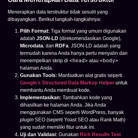
Menerapkan data terstruktur tidak sesulit yang
dibayangkan. Berikut langkah-langkahnya:
Pilih Format:
Tiga format yang umum digunakan
adalah
JSON-LD
(direkomendasikan Google),
Microdata
, dan
RDFa
. JSON-LD adalah yang
termudah karena Anda hanya perlu menyalin dan
<head>
<body>
menempelkan skrip di
atau
halaman Anda.
Gunakan Tools:
Manfaatkan alat gratis seperti
Google’s Structured Data Markup Helper
untuk
membantu Anda membuat kode.
Implementasikan:
Tambahkan kode yang
dihasilkan ke halaman Anda. Jika Anda
menggunakan CMS seperti WordPress, banyak
plugin
SEO (seperti Yoast SEO atau Rank Math)
yang sudah memiliki fitur untuk ini.
Uji dan Validasi:
Gunakan
Rich Results Test