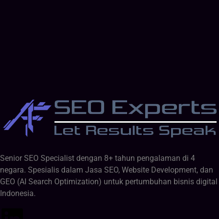
Senior SEO Specialist dengan 8+ tahun pengalaman di 4
negara. Spesialis dalam Jasa SEO, Website Development, dan
GEO (AI Search Optimization) untuk pertumbuhan bisnis digital
Indonesia.