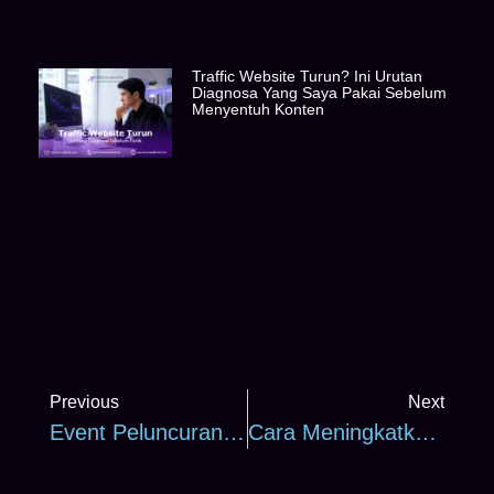
Traffic Website Turun? Ini Urutan
Diagnosa Yang Saya Pakai Sebelum
Menyentuh Konten
Previous
Next
Event Peluncuran Buku SEO Gameplan: Dari Ranking Ke Revenue
Cara Meningkatkan Crawlability Dan Indexing Untuk SEO Lebih Baik