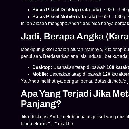
Batas Piksel Desktop (rata-rata):
~920 – 960 p
Batas Piksel Mobile (rata-rata):
~600 – 680 pi
Inilah alasan mengapa Anda tidak bisa hanya berpat
Jadi, Berapa Angka (Kar
Meskipun piksel adalah aturan mainnya, kita tetap 
penulisan. Berdasarkan analisis industri, berikut a
Desktop:
Usahakan tetap di bawah
160 karakt
Mobile:
Usahakan tetap di bawah
120 karakte
Ya, Anda melihatnya dengan benar. Batas di
mobile
j
Apa Yang Terjadi Jika Met
Panjang?
Jika deskripsi Anda melebihi batas piksel yang di
tanda elipsis
“…”
di akhir.