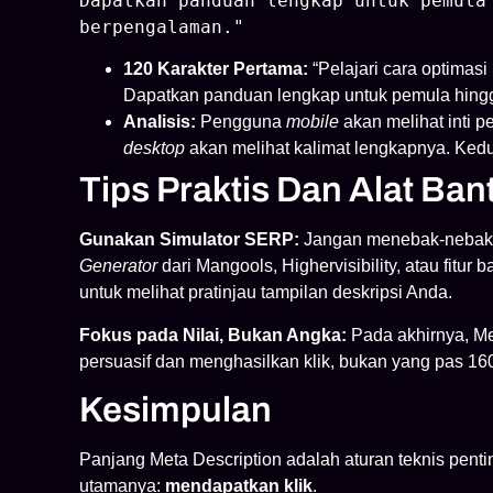
Dapatkan panduan lengkap untuk pemula
berpengalaman."
120 Karakter Pertama:
“Pelajari cara optimasi
Dapatkan panduan lengkap untuk pemula hing
Analisis:
Pengguna
mobile
akan melihat inti 
desktop
akan melihat kalimat lengkapnya. Ke
Tips Praktis Dan Alat Ban
Gunakan Simulator SERP:
Jangan menebak-nebak. 
Generator
dari Mangools, Highervisibility, atau fitur
untuk melihat pratinjau tampilan deskripsi Anda.
Fokus pada Nilai, Bukan Angka:
Pada akhirnya, Met
persuasif dan menghasilkan klik, bukan yang pas 160
Kesimpulan
Panjang Meta Description adalah aturan teknis penti
utamanya:
mendapatkan klik
.