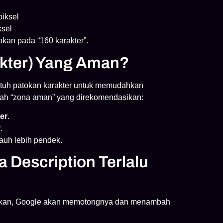
iksel
ksel
okan pada “160 karakter”.
akter) Yang Aman?
butuh patokan karakter untuk memudahkan
dalah “zona aman” yang direkomendasikan:
er
.
r
.
auh lebih pendek.
a Description Terlalu
izinkan, Google akan memotongnya dan menambah