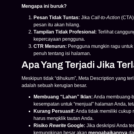
Mengapa ini buruk?
Pesan Tidak Tuntas:
Jika
Call-to-Action
(CTA) 
pesan itu akan hilang.
Tampilan Tidak Profesional:
Terlihat canggun
kepercayaan pengguna.
CTR Menurun:
Pengguna mungkin ragu untuk 
penuh tentang isi halaman.
Apa Yang Terjadi Jika Ter
Meskipun tidak “dihukum”, Meta Description yang ter
adalah sebuah kerugian besar.
Membuang “Lahan” Iklan:
Anda membuang-bua
kesempatan untuk “menjual” halaman Anda, te
Kurang Persuasif:
Anda tidak memiliki cukup
harus mengklik tautan Anda.
Risiko
Rewrite
Google:
Jika deskripsi Anda te
kemungkinan besar akan
mengabaikannya
da