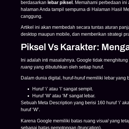
berdasarkan
lebar piksel
. Memahami perbedaan ini 
halaman Anda tampil sempurna di Halaman Hasil Mes
canggung.
Artikel ini akan membedah secara tuntas aturan panj
desktop maupun mobile, dan memberikan strategi pra
Piksel Vs Karakter: Men
Ini adalah inti masalahnya. Google tidak menghitung
ruang
yang dibutuhkan oleh setiap huruf.
Dalam dunia digital, huruf-huruf memiliki lebar yang 
Huruf ‘i’ atau ‘l’ sangat sempit.
Huruf ‘W’ atau ‘M’ sangat lebar.
Sebuah Meta Description yang berisi 160 huruf ‘i’ ak
huruf ‘W’.
Karena Google memiliki batas ruang
visual
yang tet
sebagai batas pemotongan (truncation).