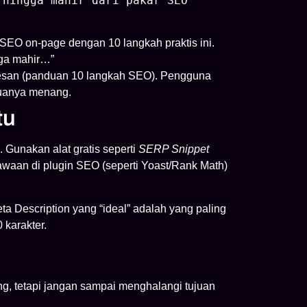
 hingga mahir dari pakar SEO
 SEO on-page dengan 10 langkah praktis ini.
ga mahir…”
pesan (panduan 10 langkah SEO). Pengguna
duanya menang.
tu
Gunakan alat gratis seperti
SERP Snippet
 bawaan di plugin SEO (seperti Yoast/Rank Math)
a Description yang “ideal” adalah yang paling
 karakter.
ng, tetapi jangan sampai menghalangi tujuan