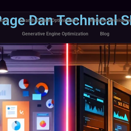
age Dan Technical 
ome
Search Engine Optimization
Website Developme
Generative Engine Optimization
Blog