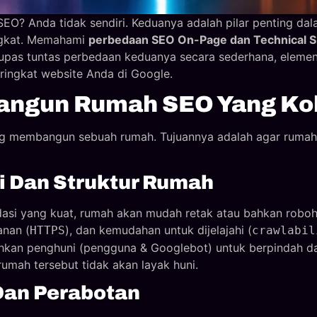
? Anda tidak sendiri. Keduanya adalah pilar penting dala
ingkat. Memahami
perbedaan SEO On-Page dan Technical 
ngupas tuntas perbedaan keduanya secara sederhana, eleme
ingkat website Anda di Google.
angun Rumah SEO Yang Ko
embangun sebuah rumah. Tujuannya adalah agar rumah i
i Dan Struktur Rumah
si yang kuat, rumah akan mudah retak atau bahkan roboh. D
anan (
), dan kemudahan untuk dijelajahi (
HTTPS
crawlabil
hkan penghuni (pengguna & Googlebot) untuk berpindah dari
rumah tersebut tidak akan layak huni.
Dan Perabotan