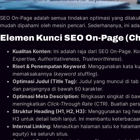
SEO On-Page adalah semua tindakan optimasi yang dilak
mudah dipahami oleh mesin pencari. Sederhananya, ini ada
Elemen Kunci SEO On-Page (Che
Kualitas Konten:
Ini adalah raja dari SEO On-Page. K
Expertise, Authoritativeness, Trustworthiness
).
Riset & Penempatan Keyword:
Menggunakan kata kunc
memaksakannya (
keyword stuffing
).
Optimasi Judul (Title Tag):
Judul yang muncul di tab 
dan panjangnya di bawah 60 karakter.
Optimasi Meta Description:
Ringkasan singkat di baw
meningkatkan
Click-Through Rate
(CTR). Buatlah pers
Struktur Heading (H1, H2, H3):
Menggunakan tag headi
H3 untuk detail lebih lanjut. Ini membantu keterba
Internal Linking:
Menautkan halaman satu ke halaman l
equity
) ke seluruh situs.