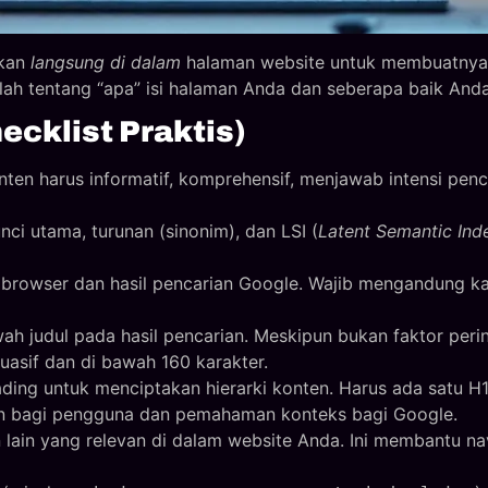
ukan
langsung di dalam
halaman website untuk membuatnya l
lah tentang “apa” isi halaman Anda dan seberapa baik And
cklist Praktis)
onten harus informatif, komprehensif, menjawab intensi pe
i utama, turunan (sinonim), dan LSI (
Latent Semantic Ind
browser dan hasil pencarian Google. Wajib mengandung kata
ah judul pada hasil pencarian. Meskipun bukan faktor perin
uasif dan di bawah 160 karakter.
ng untuk menciptakan hierarki konten. Harus ada satu H1 
caan bagi pengguna dan pemahaman konteks bagi Google.
ain yang relevan di dalam website Anda. Ini membantu na