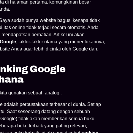
rada di halaman pertama, kemungkinan besar
Anda.
 “Saya sudah punya website bagus, kenapa tidak
litas online tidak terjadi secara otomatis. Anda
 mendapatkan perhatian. Artikel ini akan
 Google
, faktor-faktor utama yang menentukannya,
ite Anda agar lebih dicintai oleh Google dan,
nking Google
rhana
 kita gunakan sebuah analogi.
adalah perpustakaan terbesar di dunia. Setiap
itu. Saat seseorang datang dengan sebuah
ma Google) tidak akan memberikan semua buku
erapa buku terbaik yang paling relevan,
ikan buku terbaik inilah yang disebut
ranking
.