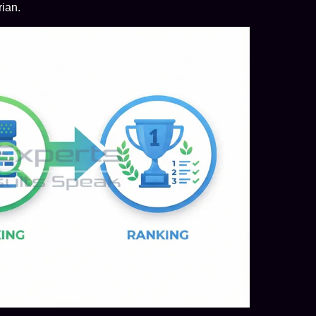
rian.