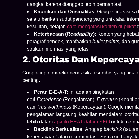
dangkal karena dianggap lebih bermanfaat.
Keunikan dan Orisinalitas:
Google tidak suka k
selalu berikan sudut pandang yang unik atau inform
kesulitan, pelajari
cara mengatasi konten duplikat
d
Keterbacaan (
Readability
):
Konten yang hebat
paragraf pendek, manfaatkan
bullet points
, dan g
struktur informasi yang jelas.
2. Otoritas Dan Kepercaya
Google ingin merekomendasikan sumber yang bisa di
penting.
Peran E-E-A-T:
Ini adalah singkatan
dari
Experience
(Pengalaman),
Expertise
(Keahlia
dan
Trustworthiness
(Kepercayaan). Google menilai
pengalaman langsung, keahlian mendalam, otoritas 
lebih dalam
apa itu EEAT dalam SEO
untuk memba
Backlink Berkualitas:
Anggap
backlink
(tautan
kepercayaan” atau rekomendasi. Semakin banyak t