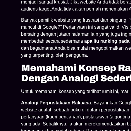
menjadi sangat krusial. Jika website Anda tidak be
audiens target Anda tidak akan pernah menemukan 
Banyak pemilik website yang frustrasi dan bingung,
muncul di Google?” Pertanyaan ini sangat valid. Visibi
bersaing dengan jutaan halaman lain yang juga ingin
membedah secara sederhana
apa itu ranking pada
dan bagaimana Anda bisa mulai mengoptimalkan webs
yang terpenting, oleh pengguna.
Memahami Konsep Ra
Dengan Analogi Sede
Untuk memahami konsep yang terlihat rumit ini, mari
Analogi Perpustakaan Raksasa:
Bayangkan Google 
website adalah sebuah buku di dalam perpustakaan 
pertanyaan (kueri pencarian), pustakawan (algorit
yang ada. Sebaliknya, ia akan merekomendasikan beb
terpercaya, dan mudah dibaca. Proses merekomendas