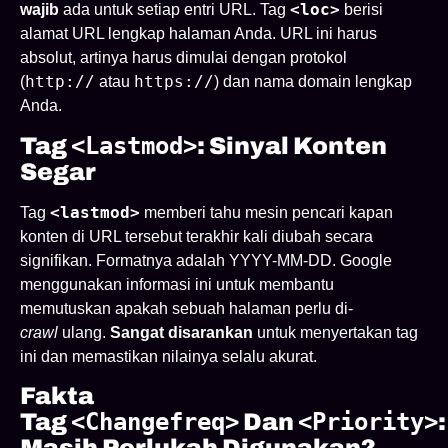
<loc>
wajib
ada untuk setiap entri URL. Tag
berisi
alamat URL lengkap halaman Anda. URL ini harus
absolut, artinya harus dimulai dengan protokol
http://
https://
(
atau
) dan nama domain lengkap
Anda.
<lastmod>
Tag
: Sinyal Konten
Segar
<lastmod>
Tag
memberi tahu mesin pencari kapan
konten di URL tersebut terakhir kali diubah secara
signifikan. Formatnya adalah YYYY-MM-DD. Google
menggunakan informasi ini untuk membantu
memutuskan apakah sebuah halaman perlu di-
crawl
ulang.
Sangat disarankan
untuk menyertakan tag
ini dan memastikan nilainya selalu akurat.
Fakta
<changefreq>
<priority>
Tag
Dan
: