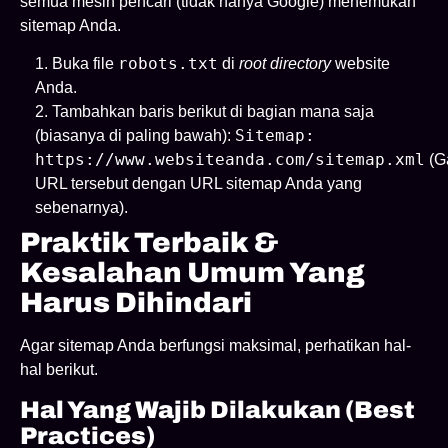
semua mesin pencari (tidak hanya Google) menemukan
sitemap Anda.
robots.txt
Buka file
di
root directory
website
Anda.
Tambahkan baris berikut di bagian mana saja
Sitemap:
(biasanya di paling bawah):
https://www.websiteanda.com/sitemap.xml
(G
URL tersebut dengan URL sitemap Anda yang
sebenarnya).
Praktik Terbaik &
Kesalahan Umum Yang
Harus Dihindari
Agar sitemap Anda berfungsi maksimal, perhatikan hal-
hal berikut.
Hal Yang Wajib Dilakukan (Best
Practices)