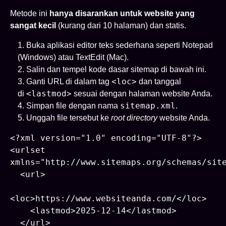
Metode ini
hanya disarankan untuk website yang
sangat kecil
(kurang dari 10 halaman) dan statis.
Buka aplikasi editor teks sederhana seperti Notepad
(Windows) atau TextEdit (Mac).
Salin dan tempel kode dasar sitemap di bawah ini.
<loc>
Ganti URL di dalam tag
dan tanggal
<lastmod>
di
sesuai dengan halaman website Anda.
sitemap.xml
Simpan file dengan nama
.
Unggah file tersebut ke
root directory
website Anda.
<?xml version="1.0" encoding="UTF-8"?>

<urlset 
xmlns="http://www.sitemaps.org/schemas/site
  <url>

<loc>https://www.websiteanda.com/</loc>

    <lastmod>2025-12-14</lastmod>

  </url>
