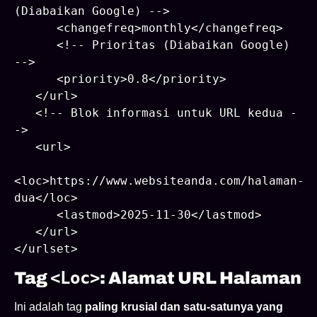
(Diabaikan Google) -->

      <changefreq>monthly</changefreq>

      <!-- Prioritas (Diabaikan Google) 
-->

      <priority>0.8</priority>

   </url>

   <!-- Blok informasi untuk URL kedua -
->

   <url>

<loc>https://www.websiteanda.com/halaman-
dua</loc>

      <lastmod>2025-11-30</lastmod>

   </url>

<loc>
Tag
: Alamat URL Halaman
Ini adalah tag
paling krusial dan satu-satunya yang