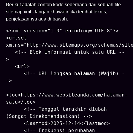
Berikut adalah contoh kode sederhana dari sebuah file
sitemap.xml. Jangan khawatir jika terlihat teknis,
penjelasannya ada di bawah.
<?xml version="1.0" encoding="UTF-8"?>

<urlset 
xmlns="http://www.sitemaps.org/schemas/site
   <!-- Blok informasi untuk satu URL --
>

   <url>

      <!-- URL lengkap halaman (Wajib) -
->

<loc>https://www.websiteanda.com/halaman-
satu</loc>

      <!-- Tanggal terakhir diubah 
(Sangat Direkomendasikan) -->

      <lastmod>2025-12-14</lastmod>

      <!-- Frekuensi perubahan 