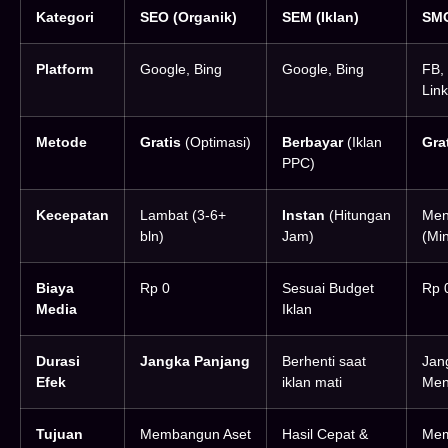
Kategori
SEO (Organik)
SEM (Iklan)
SMO
Platform
Google, Bing
Google, Bing
FB, 
Lin
Metode
Gratis
(Optimasi)
Berbayar
(Iklan
Gra
PPC)
Kecepatan
Lambat (3-6+
Instan
(Hitungan
Men
bln)
Jam)
(Mi
Biaya
Rp 0
Sesuai Budget
Rp 
Media
Iklan
Durasi
Jangka Panjang
Berhenti saat
Jan
Efek
iklan mati
Men
Tujuan
Membangun Aset
Hasil Cepat &
Me