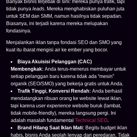
Banyak bisnis terjebak di sini: mereka punya trafik, tapi
tidak punya
leads
. Mereka menghabiskan puluhan juta
untuk SEM dan SMM, namun hasilnya tidak sepadan.
Biasanya, ini terjadi karena mereka melupakan
fondasinya.
Menjalankan iklan tanpa fondasi SEO dan SMO yang
kuat itu ibarat mengisi air ke ember yang bocor.
Biaya Akuisisi Pelanggan (CAC)
Membengkak:
Anda terus-menerus membayar untuk
setiap pelanggan baru karena tidak ada “mesin”
organik (SEO/SMO) yang bekerja gratis untuk Anda.
Trafik Tinggi, Konversi Rendah:
Anda berhasil
mendatangkan ribuan orang ke website lewat iklan,
tapi karena
user experience
website buruk (lambat,
tidak mobile-friendly), mereka langsung pergi. Ini
adalah masalah fundamental
Technical SEO
.
Brand Hilang Saat Iklan Mati:
Begitu budget iklan
habis, bisnis Anda seolah lenyap dari peredaran. Tidak