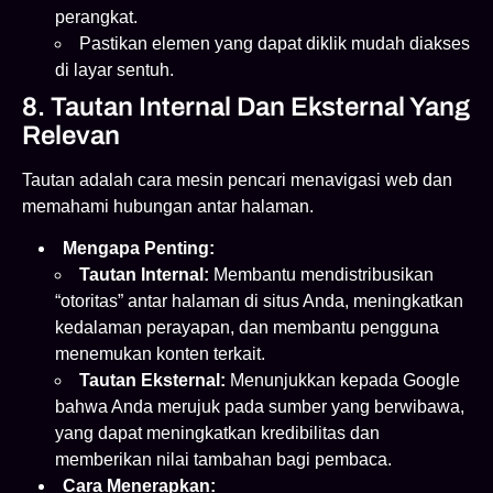
perangkat.
Pastikan elemen yang dapat diklik mudah diakses
di layar sentuh.
8. Tautan Internal Dan Eksternal Yang
Relevan
Tautan adalah cara mesin pencari menavigasi web dan
memahami hubungan antar halaman.
Mengapa Penting:
Tautan Internal:
Membantu mendistribusikan
“otoritas” antar halaman di situs Anda, meningkatkan
kedalaman perayapan, dan membantu pengguna
menemukan konten terkait.
Tautan Eksternal:
Menunjukkan kepada Google
bahwa Anda merujuk pada sumber yang berwibawa,
yang dapat meningkatkan kredibilitas dan
memberikan nilai tambahan bagi pembaca.
Cara Menerapkan: