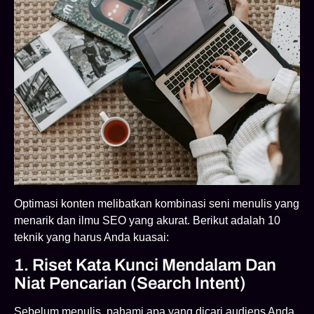
Optimasi konten melibatkan kombinasi seni menulis yang
menarik dan ilmu SEO yang akurat. Berikut adalah 10
teknik yang harus Anda kuasai:
1. Riset Kata Kunci Mendalam Dan
Niat Pencarian (Search Intent)
Sebelum menulis, pahami apa yang dicari audiens Anda.