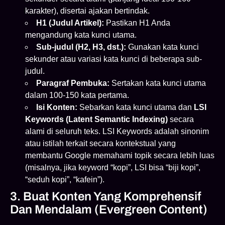
karakter), disertai ajakan bertindak.
H1 (Judul Artikel):
Pastikan H1 Anda
mengandung kata kunci utama.
Sub-judul (H2, H3, dst.):
Gunakan kata kunci
sekunder atau variasi kata kunci di beberapa sub-
judul.
Paragraf Pembuka:
Sertakan kata kunci utama
dalam 100-150 kata pertama.
Isi Konten:
Sebarkan kata kunci utama dan
LSI
Keywords (Latent Semantic Indexing)
secara
alami di seluruh teks. LSI Keywords adalah sinonim
atau istilah terkait secara kontekstual yang
membantu Google memahami topik secara lebih luas
(misalnya, jika keyword “kopi”, LSI bisa “biji kopi”,
“seduh kopi”, “kafein”).
3. Buat Konten Yang Komprehensif
Dan Mendalam (Evergreen Content)