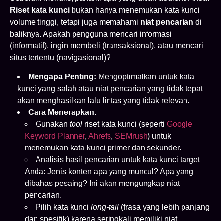
Riset kata kunci
bukan hanya menemukan kata kunci
volume tinggi, tetapi juga memahami
niat pencarian
di
baliknya. Apakah pengguna mencari informasi
(informatif), ingin membeli (transaksional), atau mencari
situs tertentu (navigasional)?
Mengapa Penting:
Mengoptimalkan untuk kata
kunci yang salah atau niat pencarian yang tidak tepat
akan menghasilkan lalu lintas yang tidak relevan.
Cara Menerapkan:
Gunakan
tool
riset kata kunci (seperti
Google
Keyword Planner
,
Ahrefs
,
SEMrush
) untuk
menemukan kata kunci primer dan sekunder.
Analisis hasil pencarian untuk kata kunci target
Anda: Jenis konten apa yang muncul? Apa yang
dibahas pesaing? Ini akan mengungkap niat
pencarian.
Pilih kata kunci
long-tail
(frasa yang lebih panjang
dan spesifik) karena seringkali memiliki niat