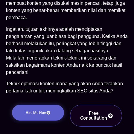
membuat konten yang disukai mesin pencari, tetapi juga
konten yang benar-benar memberikan nilai dan memikat
pembaca.
Ingatlah, tujuan akhirnya adalah menciptakan
pengalaman yang luar biasa bagi pengguna. Ketika Anda
berhasil melakukan itu, peringkat yang lebih tinggi dan
lalu lintas organik akan datang sebagai hasilnya.
Mulailah menerapkan teknik-teknik ini sekarang dan
saksikan bagaimana konten Anda naik ke puncak hasil
pencarian!
Teknik optimasi konten mana yang akan Anda terapkan
pertama kali untuk meningkatkan SEO situs Anda?
Free
Hire Me Now
Consultation