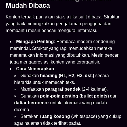
Mudah Dibaca
Konten terbaik pun akan sia-sia jika sulit dibaca. Struktur
yang baik meningkatkan pengalaman pengguna dan
membantu mesin pencari mengurai informasi.
Mengapa Penting:
Pembaca modern cenderung
memindai. Struktur yang rapi memudahkan mereka
menemukan informasi yang dibutuhkan. Mesin pencari
juga mengapresiasi konten yang terorganisir.
Cara Menerapkan:
Gunakan
heading (H1, H2, H3, dst.)
secara
hierarkis untuk memecah teks.
Manfaatkan
paragraf pendek
(2-4 kalimat).
Gunakan
poin-poin penting (bullet points)
dan
daftar bernomor
untuk informasi yang mudah
dicerna.
Sertakan
ruang kosong
(whitespace) yang cukup
agar halaman tidak terlihat padat.