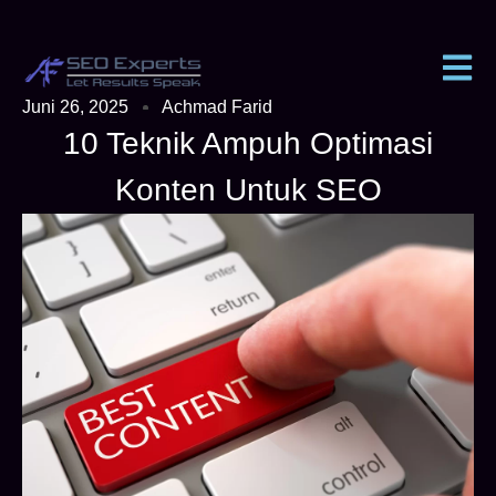
Juni 26, 2025
Achmad Farid
10 Teknik Ampuh Optimasi
Konten Untuk SEO