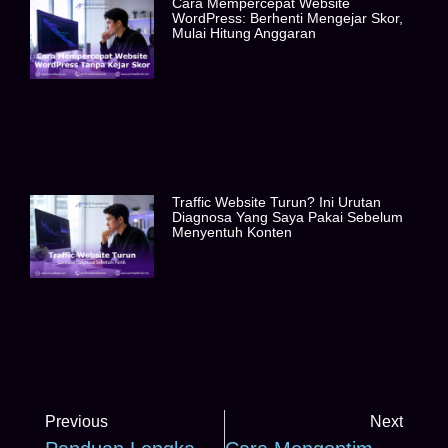
Cara Mempercepat Website
WordPress: Berhenti Mengejar Skor,
Mulai Hitung Anggaran
Traffic Website Turun? Ini Urutan
Diagnosa Yang Saya Pakai Sebelum
Menyentuh Konten
Previous
Next