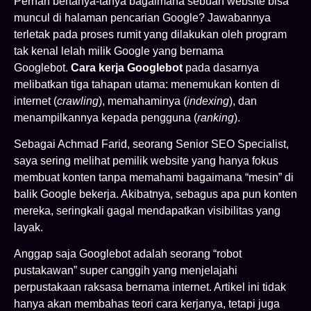
Pernah bertanya-tanya bagaimana sebuah website bisa
muncul di halaman pencarian Google? Jawabannya
terletak pada proses rumit yang dilakukan oleh program
tak kenal lelah milik Google yang bernama
Googlebot.
Cara kerja Googlebot
pada dasarnya
melibatkan tiga tahapan utama: menemukan konten di
internet (
crawling
), memahaminya (
indexing
), dan
menampilkannya kepada pengguna (
ranking
).
Sebagai Achmad Farid, seorang Senior SEO Specialist,
saya sering melihat pemilik website yang hanya fokus
membuat konten tanpa memahami bagaimana “mesin” di
balik Google bekerja. Akibatnya, sebagus apa pun konten
mereka, seringkali gagal mendapatkan visibilitas yang
layak.
Anggap saja Googlebot adalah seorang “robot
pustakawan” super canggih yang menjelajahi
perpustakaan raksasa bernama internet. Artikel ini tidak
hanya akan membahas teori cara kerjanya, tetapi juga