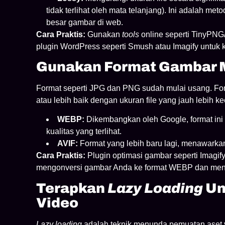
tidak terlihat oleh mata telanjang). Ini adalah m
besar gambar di web.
Cara Praktis:
Gunakan
tools
online seperti TinyPN
plugin WordPress seperti Smush atau Imagify untuk 
Gunakan Format Gambar 
Format seperti JPG dan PNG sudah mulai usang. F
atau lebih baik dengan ukuran file yang jauh lebih kec
WEBP:
Dikembangkan oleh Google, format ini 
kualitas yang terlihat.
AVIF:
Format yang lebih baru lagi, menawarka
Cara Praktis:
Plugin optimasi gambar seperti Imagif
mengonversi gambar Anda ke format WEBP dan men
Terapkan
Lazy Loading
Un
Video
Lazy loading
adalah teknik menunda pemuatan aset ya