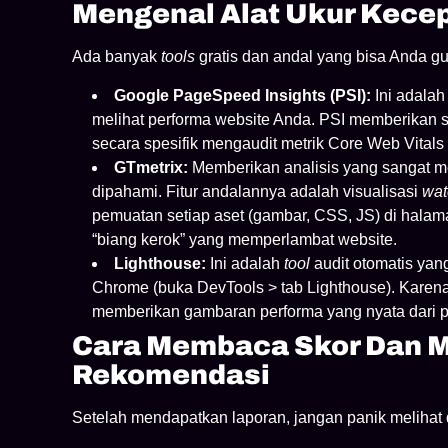
Mengenal Alat Ukur Kece
Ada banyak
tools
gratis dan andal yang bisa Anda gu
Google PageSpeed Insights (PSI):
Ini adala
melihat performa website Anda. PSI memberikan sk
secara spesifik mengaudit metrik Core Web Vitals
GTmetrix:
Memberikan analisis yang sangat 
dipahami. Fitur andalannya adalah visualisasi
wat
pemuatan setiap aset (gambar, CSS, JS) di hala
“biang kerok” yang memperlambat website.
Lighthouse:
Ini adalah
tool
audit otomatis yan
Chrome (buka DevTools > tab Lighthouse). Karena 
memberikan gambaran performa yang nyata dari p
Cara Membaca Skor Dan M
Rekomendasi
Setelah mendapatkan laporan, jangan panik melihat