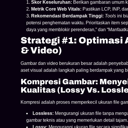
Skor Keseluruhan:
Berikan gambaran umum ko
Metrik Core Web Vitals:
Pastikan LCP, INP, dan
Rekomendasi Berdampak Tinggi:
Tools
ini b
potensi penghematan waktu. Prioritaskan item sep
daya yang memblokir perenderan,” dan “Manfaatka
Strategi #1: Optimasi
& Video)
Gambar dan video berukuran besar adalah penyebab 
aset visual adalah langkah paling berdampak yang b
Kompresi Gambar: Menye
Kualitas (Lossy Vs. Lossl
Kompresi adalah proses memperkecil ukuran file gam
Lossless:
Mengurangi ukuran file tanpa mengur
gambar teknis atau yang memerlukan detail tajam. U
Lossy:
Mengurangi ukuran file secara signifika