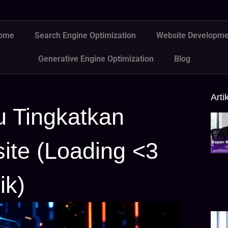
ome
Search Engine Optimization
Website Developme
Generative Engine Optimization
Blog
Arti
tu Tingkatkan
ite (Loading <3
ik)