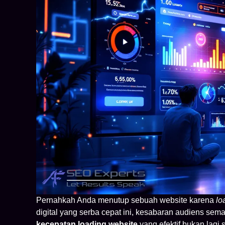
Pernahkah Anda menutup sebuah website karena
lo
digital yang serba cepat ini, kesabaran audiens se
kecepatan loading website
yang efektif bukan lagi