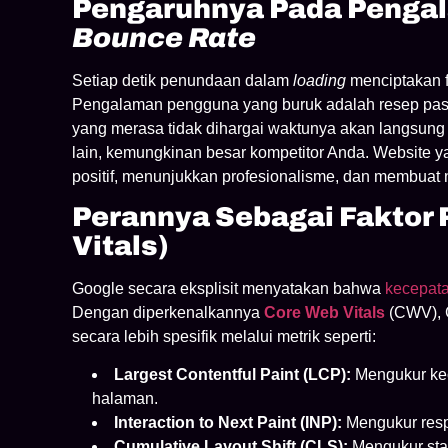
Pengaruhnya Pada Penga
Bounce Rate
Setiap detik penundaan dalam
loading
menciptakan f
Pengalaman pengguna yang buruk adalah resep pas
yang merasa tidak dihargai waktunya akan langsung 
lain, kemungkinan besar kompetitor Anda. Website 
positif, menunjukkan profesionalisme, dan membuat 
Perannya Sebagai Faktor 
Vitals)
Google secara eksplisit menyatakan bahwa
kecepat
Dengan diperkenalkannya
Core Web Vitals
(CWV), 
secara lebih spesifik melalui metrik seperti:
Largest Contentful Paint (LCP):
Mengukur ke
halaman.
Interaction to Next Paint (INP):
Mengukur resp
Cumulative Layout Shift (CLS):
Mengukur stab