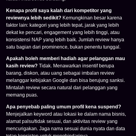
Kenapa profil saya kalah dari kompetitor yang
reviewnya lebih sedikit?
Kemungkinan besar karena
faktor lain: kategori yang lebih tepat, jarak yang lebih
dekat ke pencari, engagement yang lebih tinggi, atau
konsistensi NAP yang lebih baik. Jumlah review hanya
satu bagian dari prominence, bukan penentu tunggal.
Apakah boleh memberi hadiah agar pelanggan mau
kasih review?
Tidak. Menawarkan insentif berupa
barang, diskon, atau uang sebagai imbalan review
melanggar kebijakan Google dan bisa berujung sanksi.
Mintalah review secara natural dari pelanggan yang
memang puas.
Apa penyebab paling umum profil kena suspend?
Menjejalkan keyword atau lokasi ke dalam nama bisnis,
alamat palsu/tidak sesuai, dan aktivitas review yang
mencurigakan. Jaga nama sesuai dunia nyata dan data
tetap konsisten untuk menghindarinya.