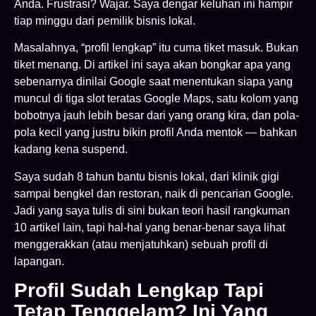
Anda. Frustrasi? Wajar. Saya dengar keluhan ini hampir
tiap minggu dari pemilik bisnis lokal.
Masalahnya, “profil lengkap” itu cuma tiket masuk. Bukan
tiket menang. Di artikel ini saya akan bongkar apa yang
sebenarnya dinilai Google saat menentukan siapa yang
muncul di tiga slot teratas Google Maps, satu kolom yang
bobotnya jauh lebih besar dari yang orang kira, dan pola-
pola kecil yang justru bikin profil Anda mentok — bahkan
kadang kena suspend.
Saya sudah 8 tahun bantu bisnis lokal, dari klinik gigi
sampai bengkel dan restoran, naik di pencarian Google.
Jadi yang saya tulis di sini bukan teori hasil rangkuman
10 artikel lain, tapi hal-hal yang benar-benar saya lihat
menggerakkan (atau menjatuhkan) sebuah profil di
lapangan.
Profil Sudah Lengkap Tapi
Tetap Tenggelam? Ini Yang