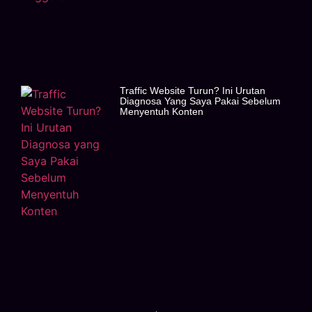
Traffic Website Turun? Ini Urutan
Diagnosa Yang Saya Pakai Sebelum
Menyentuh Konten