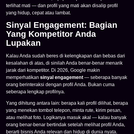
terlihat mati — dan profil yang mati akan disalip profil
yang hidup, cepat atau lambat.
Sinyal Engagement: Bagian
Yang Kompetitor Anda
Lupakan
Kalau Anda sudah beres di kelengkapan dan bebas dari
kesalahan di atas, di sinilah Anda benar-benar menarik
jarak dari kompetitor. Di 2026, Google makin
memperhatikan
sinyal engagement
— seberapa banyak
orang berinteraksi dengan profil Anda. Bukan cuma
seberapa lengkap profilnya.
Yang dihitung antara lain: berapa kali profil dilihat, berapa
yang menekan tombol telepon, minta rute, kirim pesan,
atau melihat foto. Logikanya masuk akal — kalau banyak
orang benar-benar bertindak setelah melihat profil Anda,
berarti bisnis Anda relevan dan hidup di dunia nyata.