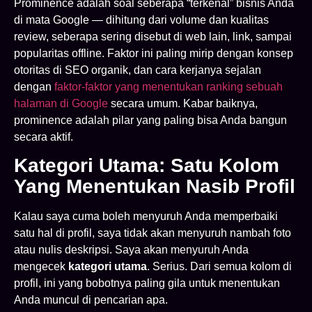
Prominence adalah soal seberapa “terkenal” bisnis Anda
di mata Google — dihitung dari volume dan kualitas
review, seberapa sering disebut di web lain, link, sampai
popularitas offline. Faktor ini paling mirip dengan konsep
otoritas di SEO organik, dan cara kerjanya sejalan
dengan
faktor-faktor yang menentukan ranking sebuah
halaman di Google
secara umum. Kabar baiknya,
prominence adalah pilar yang paling bisa Anda bangun
secara aktif.
Kategori Utama: Satu Kolom
Yang Menentukan Nasib Profil
Kalau saya cuma boleh menyuruh Anda memperbaiki
satu hal di profil, saya tidak akan menyuruh nambah foto
atau nulis deskripsi. Saya akan menyuruh Anda
mengecek
kategori utama
. Serius. Dari semua kolom di
profil, ini yang bobotnya paling gila untuk menentukan
Anda muncul di pencarian apa.