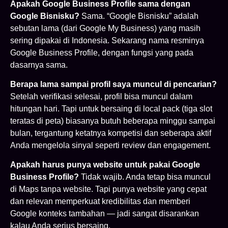
Apakah Google Business Profile sama dengan
Google Bisnisku?
Sama. “Google Bisnisku” adalah
sebutan lama (dari Google My Business) yang masih
sering dipakai di Indonesia. Sekarang nama resminya
Google Business Profile, dengan fungsi yang pada
dasarnya sama.
Berapa lama sampai profil saya muncul di pencarian?
Setelah verifikasi selesai, profil bisa muncul dalam
hitungan hari. Tapi untuk bersaing di local pack (tiga slot
teratas di peta) biasanya butuh beberapa minggu sampai
bulan, tergantung ketatnya kompetisi dan seberapa aktif
Anda mengelola sinyal seperti review dan engagement.
Apakah harus punya website untuk pakai Google
Business Profile?
Tidak wajib. Anda tetap bisa muncul
di Maps tanpa website. Tapi punya website yang cepat
dan relevan memperkuat kredibilitas dan memberi
Google konteks tambahan — jadi sangat disarankan
kalau Anda serius bersaing.