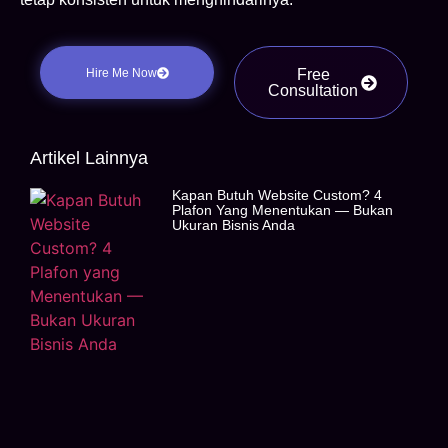
Hire Me Now
Free
Consultation
Artikel Lainnya
Kapan Butuh Website Custom? 4
Plafon Yang Menentukan — Bukan
Ukuran Bisnis Anda