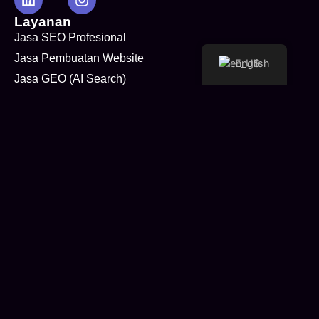
Layanan
Jasa SEO Profesional
Jasa Pembuatan Website
English
Jasa GEO (AI Search)
Navigasi
Beranda
Tentang
Kontak
Portfolio
Kontak
@achmadfaridwotulo
hi@achmadfarid.com
Jakarta, Indonesia
Copyright © 2026 Achmad Farid | Powered by WordPress