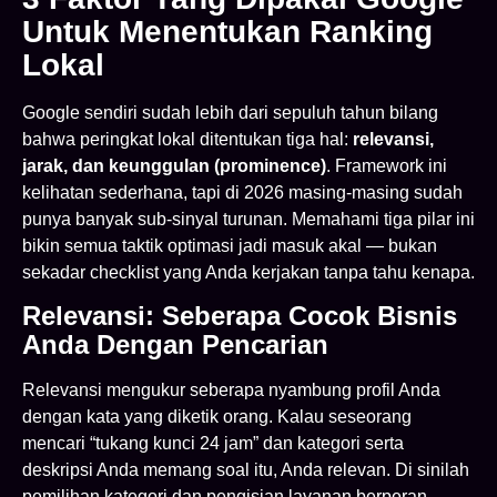
Untuk Menentukan Ranking
Lokal
Google sendiri sudah lebih dari sepuluh tahun bilang
bahwa peringkat lokal ditentukan tiga hal:
relevansi,
jarak, dan keunggulan (prominence)
. Framework ini
kelihatan sederhana, tapi di 2026 masing-masing sudah
punya banyak sub-sinyal turunan. Memahami tiga pilar ini
bikin semua taktik optimasi jadi masuk akal — bukan
sekadar checklist yang Anda kerjakan tanpa tahu kenapa.
Relevansi: Seberapa Cocok Bisnis
Anda Dengan Pencarian
Relevansi mengukur seberapa nyambung profil Anda
dengan kata yang diketik orang. Kalau seseorang
mencari “tukang kunci 24 jam” dan kategori serta
deskripsi Anda memang soal itu, Anda relevan. Di sinilah
pemilihan kategori dan pengisian layanan berperan