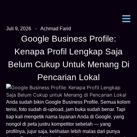
Juli 9, 2026
Achmad Farid
Google Business Profile:
Kenapa Profil Lengkap Saja
Belum Cukup Untuk Menang Di
Pencarian Lokal
Anda sudah bikin Google Business Profile. Semua kolom
terisi, foto sudah di-upload, jam buka sudah benar. Tapi
tiap kali mengetik nama layanan Anda di Google, yang
nongol di peta justru kompetitor sebelah — yang
profilnya, jujur saja, kelihatan lebih malas dari punya