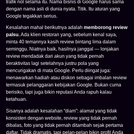
trafik nol selama itu. Nama bisnis di Google harus sama
dengan nama asli di dunia nyata. Titik. Itu aturan yang
Google tegakkan serius.
Kesalahan mahal berikutnya adalah
memborong review
palsu.
Ada klien restoran yang, sebelum kenal saya,
minta 40 temannya kasih review bintang lima dalam
seminggu. Niatnya baik, hasilnya janggal — lonjakan
review mendadak dari akun yang tidak pernah
beraktivitas lagi setelahnya justru pola yang
mencurigakan di mata Google. Perlu diingat juga:
menawarkan hadiah atau diskon sebagai imbalan review
termasuk pelanggaran kebijakan Google. Bukan cuma
berisiko, tapi juga bikin reputasi Anda rapuh kalau
ketahuan.
Sisanya adalah kesalahan “diam”: alamat yang tidak
konsisten dengan website, review yang tidak pernah
dibalas, foto yang tidak pernah ditambah sejak pertama
daftar. Tidak dramatis, tapi pelan-pelan bikin profil Anda