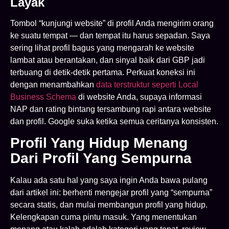
Layak
Tombol “kunjungi website” di profil Anda mengirim orang
ke suatu tempat — dan tempat itu harus sepadan. Saya
sering lihat profil bagus yang mengarah ke website
lambat atau berantakan, dan sinyal baik dari GBP jadi
terbuang di detik-detik pertama. Perkuat koneksi ini
dengan menambahkan
data terstruktur seperti Local
Business Schema
di website Anda, supaya informasi
NAP dan rating bintang tersambung rapi antara website
dan profil. Google suka ketika semua ceritanya konsisten.
Profil Yang Hidup Menang
Dari Profil Yang Sempurna
Kalau ada satu hal yang saya ingin Anda bawa pulang
dari artikel ini: berhenti mengejar profil yang “sempurna”
secara statis, dan mulai membangun profil yang hidup.
Kelengkapan cuma pintu masuk. Yang menentukan