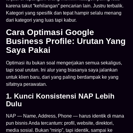
karena takut “kehilangan” pencarian lain. Justru terbalik.
Kategori yang spesifik dan tepat hampir selalu menang
dari kategori yang luas tapi kabur.
Cara Optimasi Google
Business Profile: Urutan Yang
Saya Pakai
Optimasi itu bukan soal mengerjakan semua sekaligus,
tapi soal urutan. Ini alur yang biasanya saya jalankan
untuk klien baru, dari yang paling berdampak ke yang
sifatnya perawatan.
1. Kunci Konsistensi NAP Lebih
Dulu
NAP — Name, Address, Phone — harus identik di mana
pun bisnis Anda tercantum: profil, website, direktori,
media sosial. Bukan “mirip”, tapi identik, sampai ke