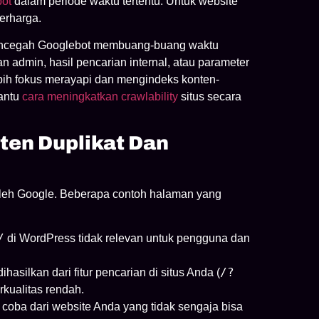
bot
dalam periode waktu tertentu. Untuk website
erharga.
encegah Googlebot membuang-buang waktu
n admin, hasil pencarian internal, atau parameter
ebih fokus merayapi dan mengindeks konten-
antu
cara meningkatkan crawlability
situs secara
en Duplikat Dan
 oleh Google. Beberapa contoh halaman yang
/
di WordPress tidak relevan untuk pengguna dan
/?
hasilkan dari fitur pencarian di situs Anda (
rkualitas rendah.
i coba dari website Anda yang tidak sengaja bisa