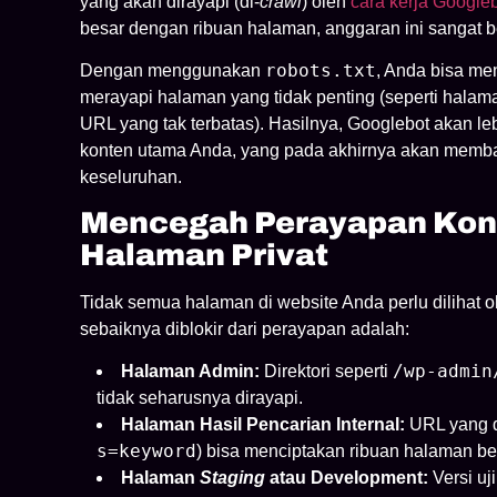
yang akan dirayapi (di-
crawl
) oleh
cara kerja Google
besar dengan ribuan halaman, anggaran ini sangat b
robots.txt
Dengan menggunakan
, Anda bisa m
merayapi halaman yang tidak penting (seperti halama
URL yang tak terbatas). Hasilnya, Googlebot akan l
konten utama Anda, yang pada akhirnya akan memb
keseluruhan.
Mencegah Perayapan Kont
Halaman Privat
Tidak semua halaman di website Anda perlu dilihat
sebaiknya diblokir dari perayapan adalah:
/wp-admin
Halaman Admin:
Direktori seperti
tidak seharusnya dirayapi.
Halaman Hasil Pencarian Internal:
URL yang di
s=keyword
) bisa menciptakan ribuan halaman be
Halaman
Staging
atau Development:
Versi uj